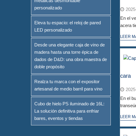
metálicas desmontable
personalizado
2025
En el ve
Eleva tu espacio: el reloj de pared
acera tie
LED personalizado
LEER M
Desde una elegante caja de vino de
madera hasta una torre épica de
dados de D&D: una obra maestra de
doble propósito
cara
Realza tu marca con el expositor
artesanal de medio barril para vino
2025
En el bu
Cubo de hielo PS iluminado de 16L:
transeún
La solución definitiva para enfriar
LEER M
bares, eventos y tiendas