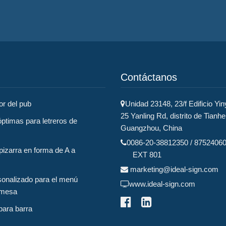
Contáctanos
or del pub
Unidad 23148, 23/f Edificio Yin
25 Yanling Rd, distrito de Tianhe
ptimas para letreros de
Guangzhou, China
0086-20-38812350 / 8752406
pizarra en forma de A a
EXT 801
marketing@ideal-sign.com
sonalizado para el menú
www.ideal-sign.com
 mesa
para barra