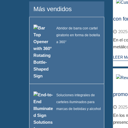
Más vendidos
con fo
Abridor de barra con cartel
2025
giratorio en forma de botella
En el c
a 360°
metálico.
LEER M
promoc
Soluciones integrales de
carteles iluminados para
2025
marcas de bebidas y alcohol
En los m
presenc