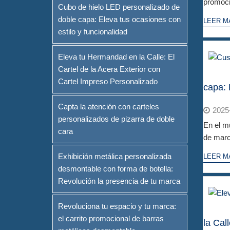
promoció
Cubo de hielo LED personalizado de
doble capa: Eleva tus ocasiones con
LEER M
estilo y funcionalidad
Eleva tu Hermandad en la Calle: El
Cartel de la Acera Exterior con
Cartel Impreso Personalizado
capa: 
Capta la atención con carteles
2025
personalizados de pizarra de doble
En el mu
cara
de marca
Exhibición metálica personalizada
LEER M
desmontable con forma de botella:
Revolución la presencia de tu marca
Revoluciona tu espacio y tu marca:
el carrito promocional de barras
la Cal