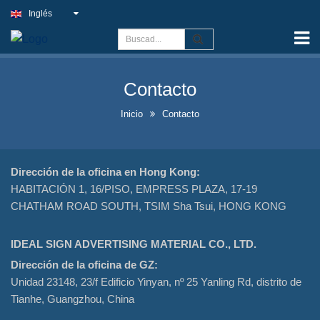
Inglés
Inicio
Capacidad
Contacto
Signo de Luz Slim
Inicio
Contacto
Cartel exterior del pub
Carteles interiores de negocios
al mejor precio
Dirección de la oficina en Hong Kong:
HABITACIÓN 1, 16/PISO, EMPRESS PLAZA, 17-19
Soluciones óptimas para
CHATHAM ROAD SOUTH, TSIM Sha Tsui, HONG KONG
letreros de neón falsos
IDEAL SIGN ADVERTISING MATERIAL CO., LTD.
Llamativo diseño de exhibición
Dirección de la oficina de GZ:
de botellas de licor
Unidad 23148, 23/f Edificio Yinyan, nº 25 Yanling Rd, distrito de
Tianhe, Guangzhou, China
Carteles de pizarra en forma
de A a la venta