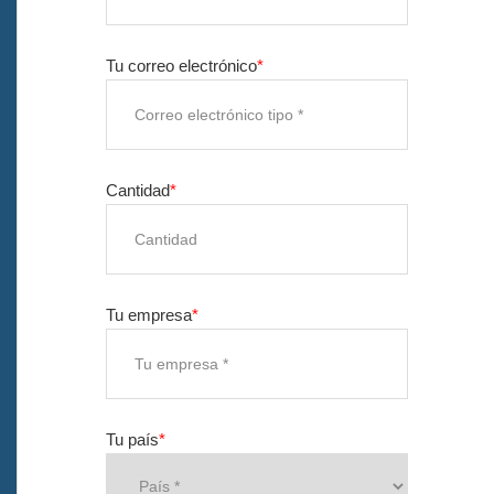
Sostenibilidad
Tu correo electrónico
*
Nuestro equipo
Catálogo
Cantidad
*
Caso
Cubo de hielo cuadrado LED
Case E
Tu empresa
*
Pantalla de resina en forma de
caja D X
Enfriador de hielo rodante Caja
C
Tu país
*
Cubo de hielo LED Caja B