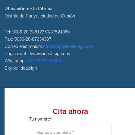
Ubicación de la fábrica:
Proveedor de soluciones para
Distrito de Panyu, ciudad de Cantón
envasado de vino
Tel: 0086-20-38812350/87524060
Soporte personalizado para el
Fax: 0086-20-87634307
menú de barra en la mesa
Correo electrónico:
marketing@ideal-sign.com
Página web: //www.ideal-sign.com
Cubo de Hielo
Whatsapp:
+86 13925126058
Accesorios para barra
Skype: idealsign
Abrebotellas con tapa de barra
Acerca de
Quiénes somos
Cita ahora
Tu nombre
*
Servicio
Marcas que atendíamos