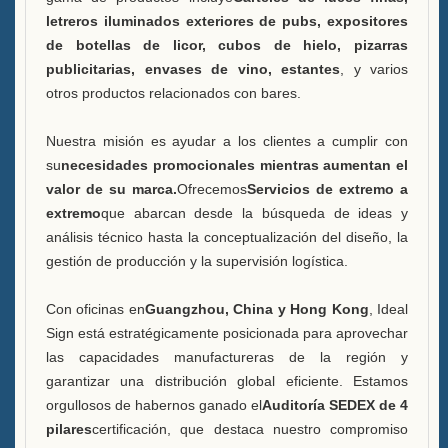
letreros iluminados exteriores de pubs, expositores
Vitrina Una botella de licor
de botellas de licor, cubos de hielo, pizarras
publicitarias, envases de vino, estantes
, y varios
Preguntas frecuentes
otros productos relacionados con bares.
Noticias
Nuestra misión es ayudar a los clientes a cumplir con
Contáctanos
su
necesidades promocionales mientras aumentan el
valor de su marca.
Ofrecemos
Servicios de extremo a
extremo
que abarcan desde la búsqueda de ideas y
análisis técnico hasta la conceptualización del diseño, la
gestión de producción y la supervisión logística.
Con oficinas en
Guangzhou, China y Hong Kong
, Ideal
Sign está estratégicamente posicionada para aprovechar
las capacidades manufactureras de la región y
garantizar una distribución global eficiente. Estamos
orgullosos de habernos ganado el
Auditoría SEDEX de 4
pilares
certificación, que destaca nuestro compromiso