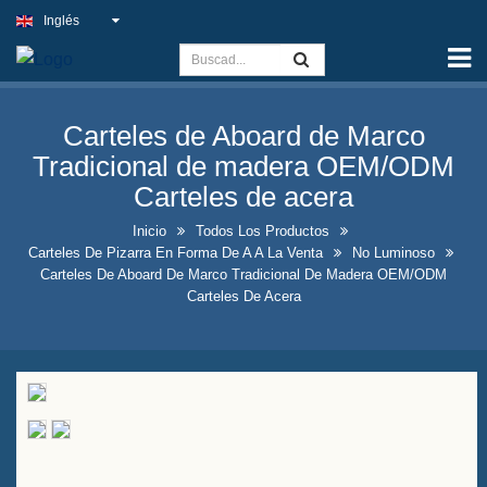
Inglés
Inicio
Capacidad
Carteles de Aboard de Marco
Signo de Luz Slim
Tradicional de madera OEM/ODM
Cartel exterior del pub
Carteles de acera
Carteles interiores de negocios
Inicio
Todos Los Productos
Carteles De Pizarra En Forma De A A La Venta
No Luminoso
al mejor precio
Carteles De Aboard De Marco Tradicional De Madera OEM/ODM
Carteles De Acera
Soluciones óptimas para
letreros de neón falsos
Llamativo diseño de exhibición
de botellas de licor
Carteles de pizarra en forma
de A a la venta