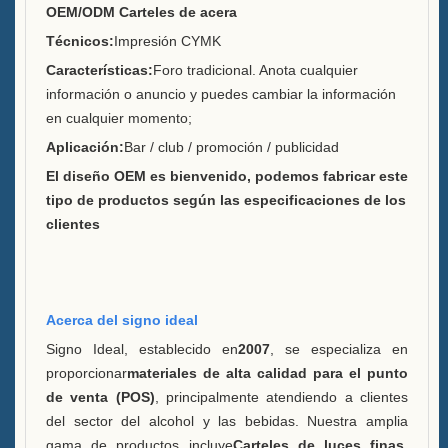
OEM/ODM Carteles de acera
Técnicos:
Impresión CYMK
Sostenibilidad
Características:
Foro tradicional. Anota cualquier
Nuestro equipo
información o anuncio y puedes cambiar la información
en cualquier momento;
Catálogo
Aplicación:
Bar / club / promoción / publicidad
El diseño OEM es bienvenido, podemos fabricar este
Caso
tipo de productos según las especificaciones de los
Cubo de hielo cuadrado LED
clientes
Case E
Pantalla de resina en forma de
caja D X
Acerca del signo ideal
Signo Ideal, establecido en
2007
, se especializa en
Enfriador de hielo rodante Caja
proporcionar
materiales de alta calidad para el punto
C
de venta (POS)
, principalmente atendiendo a clientes
del sector del alcohol y las bebidas. Nuestra amplia
Cubo de hielo LED Caja B
gama de productos incluye
Carteles de luces finas,