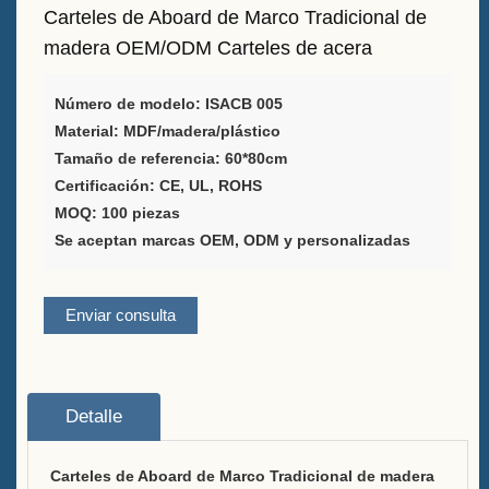
Carteles de Aboard de Marco Tradicional de
Proveedor de soluciones para
madera OEM/ODM Carteles de acera
envasado de vino
Número de modelo: ISACB 005
Soporte personalizado para el
Material: MDF/madera/plástico
menú de barra en la mesa
Tamaño de referencia: 60*80cm
Certificación: CE, UL, ROHS
Cubo de Hielo
MOQ: 100 piezas
Se aceptan marcas OEM, ODM y personalizadas
Accesorios para barra
Abrebotellas con tapa de barra
Enviar consulta
Acerca de
Quiénes somos
Detalle
Servicio
Carteles de Aboard de Marco Tradicional de madera
Marcas que atendíamos