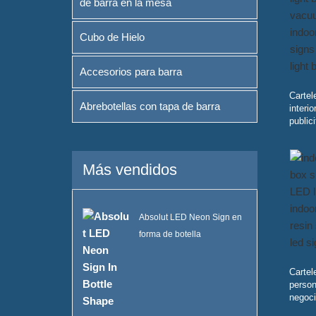
de barra en la mesa
Cubo de Hielo
Accesorios para barra
Cartel
Abrebotellas con tapa de barra
interi
public
Más vendidos
Absolut LED Neon Sign en
forma de botella
Cartel
person
negoc