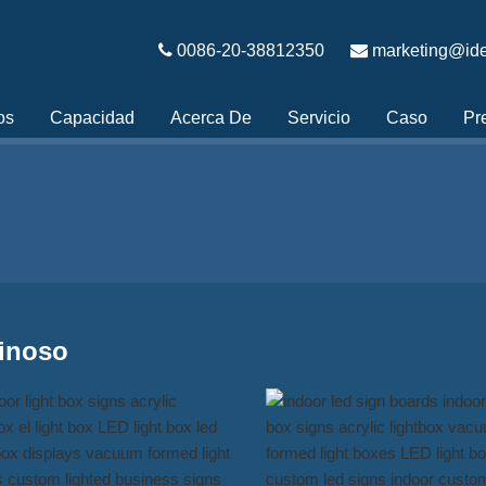
0086-20-38812350
marketing@ide
os
Capacidad
Acerca De
Servicio
Caso
Pr
inoso